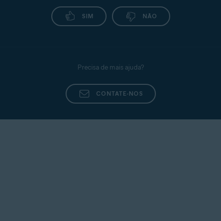
One
SIM
NÃO
Instalar o
Ativar o
Avast
Avast
Avast
SecureLine
SecureLine
SecureLine
VPN
VPN
VPN
Precisa de mais ajuda?
Instalar o
Ativar o
Avast
Avast
Avast
Cleanup
CONTATE-NOS
Cleanup
Cleanup
Instalar o
Ativar o
Avast
Avast
Avast
Secure
Secure
Secure
Browser
Browser
Browser
Avast
Ativação de pacotes de
Ultimate
assinatura do Avast Ultimate