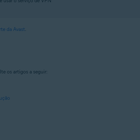
r e usar o serviço de VPN
rte da Avast
.
e os artigos a seguir:
dução