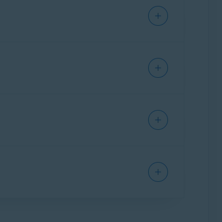
ny k instalaci a aktivaci vaší
aplikace Avast
:
IPHONE/IPAD
nkcí Avast One
t Premium Security