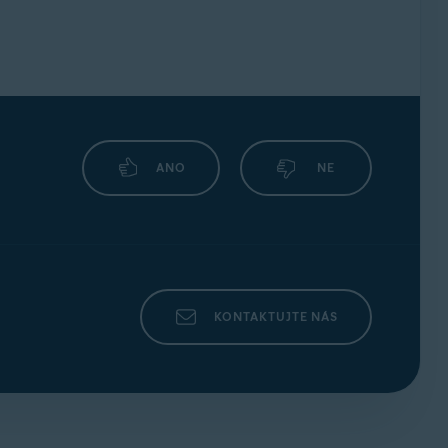
t SecureLine VPN
t Cleanup
ck
ANO
NE
t BreachGuard
t Secure Browser
KONTAKTUJTE NÁS