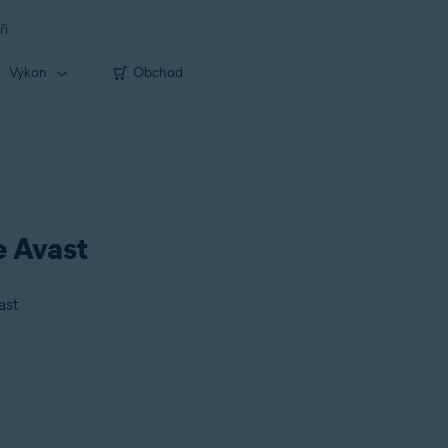
ři
Výkon
Obchod
e Avast
ast