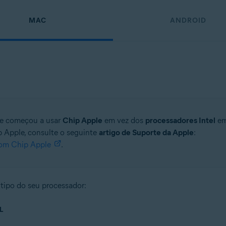
MAC
ANDROID
le começou a usar
Chip Apple
em vez dos
processadores Intel
em
ip Apple, consulte o seguinte
artigo de Suporte da Apple
:
om Chip Apple
.
 tipo do seu processador:
L