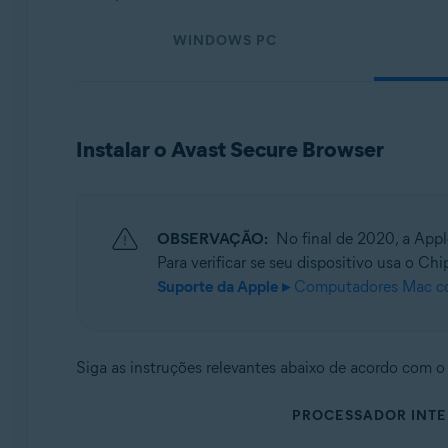
Sistemas operacionais:
WINDOWS PC
Windows, macOS, Android e iOS
Instalar o Avast Secure Browser
OBSERVAÇÃO:
No final de 2020, a App
Para verificar se seu dispositivo usa o Ch
Suporte da Apple ▸
Computadores Mac c
Siga as instruções relevantes abaixo de acordo com o
PROCESSADOR INTE