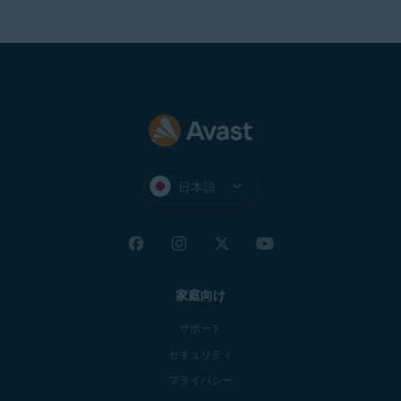
アバス
アバ
ト セ
アバスト
スト
キュア
セキュア
セキ
ブラウ
ブラウザ
ュア
ザをイ
のアクテ
ブラ
ンスト
ィベート
ウザ
ール
アバ
スト
アバスト アルティメッ
日本語
アル
トライセンスバンドル
ティ
のアクティブ化
メッ
ト
家庭向け
サポート
セキュリティ
プライバシー