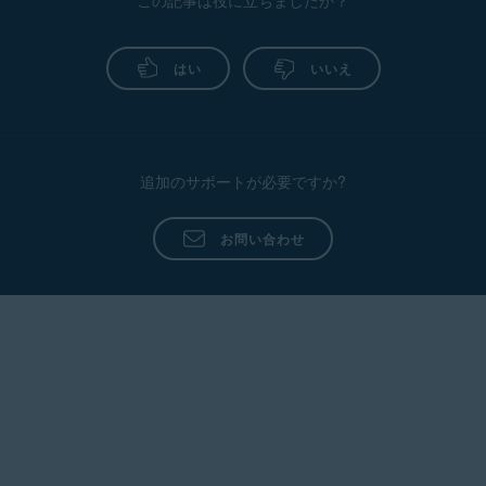
この記事は役に立ちましたか？
Avast
One プ
One
Avast
レミアム
のイン
One
機能のア
ストー
はい
いいえ
クティベ
ル
ート
アバス
アバ
アバスト
ト セ
スト
セキュア
追加のサポートが必要ですか?
キュア
セキ
ライン
ライン
ュア
VPN を
VPN
ライ
アクティ
お問い合わせ
のイン
ン
ベートす
ストー
VPN
る
ル
アバス
アバ
ト ク
アバスト
スト
リーン
クリーン
クリ
アップ
アップの
ーン
をイン
アクティ
アッ
ストー
ベート
プ
ル