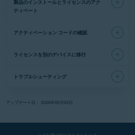
製品のインストールとライセンスのアク
サポートされているすべてのオペレーティングシステム
ティベート
該当するタブ（
Windows PC
、
Mac
、
アクティベーション コードの確認
Android
、または
iPhone/iPad
）をクリックし
て、
アバスト アプリ
の詳細なインストールと
アクティベーション手順を見つけてください。
アクティベーション コードを見つける手順の詳
ライセンスを別のデバイスに移行
細については、次の記事を参照してください。
お使いのデバイス:
アバストアクティベーションコードの確認
アバストのライセンスを別のデバイスに移行す
WINDOWS PC
MAC
ANDROID
IPHONE/IPAD
トラブルシューティング
る方法については、次の記事を参照してくださ
い。
一般的なインストールとアクティベーションの
別のデバイスへのアバスト ライセンスの移行
問題を解決するためのヘルプについては、以下
インス
アクティ
アップデート日： 2026年06月03日
の記事をご参照ください。
トール
ベーショ
の手
ンの手
順:
順:
アバスト アプリのインストールとアクティベーショ
ンのトラブルシューティング
Avast