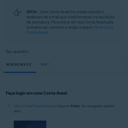
Microsoft Windows 11 Home / Pro / Enterprise / Education
Microsoft Windows 10 Home / Pro / Enterprise / Education - 32 / 64-bit
DICA:
Uma Conta Avast foi criada usando o
Microsoft Windows 8.1 / Pro / Enterprise - 32 / 64-bit
endereço de e-mail que você forneceu na aquisição
Microsoft Windows 8 / Pro / Enterprise - 32 / 64-bit
da assinatura. Para entrar em sua Conta Avast pela
Microsoft Windows 7 Home Basic / Home Premium / Professional /
primeira vez, consulte o artigo a seguir:
Ative a sua
Enterprise / Ultimate - Service Pack 1, 32 / 64-bit
Conta Avast
.
Apple macOS 14.x (Sonoma)
Apple macOS 13.x (Ventura)
Apple macOS 12.x (Monterey)
Seu aparelho:
Apple macOS 11.x (Big Sur)
Apple macOS 10.15.x (Catalina)
Apple macOS 10.14.x (Mojave)
WINDOWS PC
MAC
Apple macOS 10.13.x (High Sierra)
Faça login em uma Conta Avast
Abra o Avast BreachGuard
e clique no
Entrar
. Seu navegador padrão
abre.