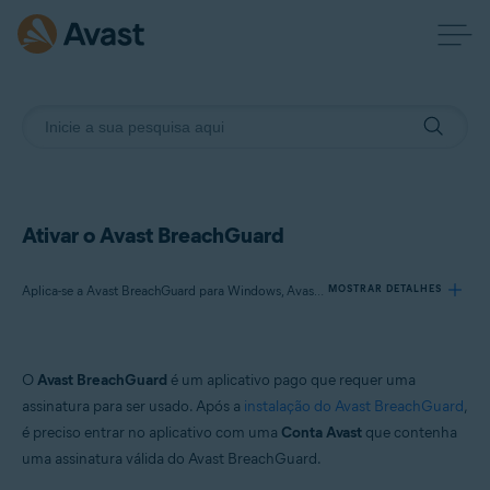
Ativar o Avast BreachGuard
Aplica-se a Avast BreachGuard para Windows, Avast BreachGuard para Mac
MOSTRAR DETALHES
Produtos:
O
Avast BreachGuard
é um aplicativo pago que requer uma
Avast BreachGuard 24.x para Windows
assinatura para ser usado. Após a
instalação do Avast BreachGuard
,
Avast BreachGuard 1.x para Mac
é preciso entrar no aplicativo com uma
Conta Avast
que contenha
uma assinatura válida do Avast BreachGuard.
Sistemas operacionais: