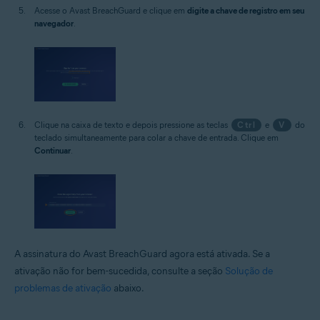
Acesse o Avast BreachGuard e clique em
digite a chave de registro em seu
navegador
.
Clique na caixa de texto e depois pressione as teclas
Ctrl
e
V
do
teclado simultaneamente para colar a chave de entrada. Clique em
Continuar
.
A assinatura do Avast BreachGuard agora está ativada. Se a
ativação não for bem-sucedida, consulte a seção
Solução de
problemas de ativação
abaixo.