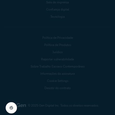
Sala de imprensa
Confiança digital
Tecnologia
Política de Privacidade
Política de Produtos
Jurídico
Reportar vulnerabilidade
Sobre Trabalho Escravo Contemporâneo
Informações da assinatura
Cookie Settings
Desistir do contrato
© 2025 Gen Digital Inc.
Todos os direitos reservados.