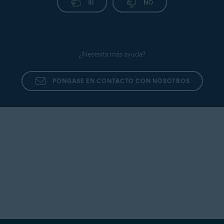
SÍ
NO
Avast
Instalar Avast
Activa Avast
SecureLine
SecureLine
SecureLine
VPN
VPN
VPN
Avast
Instala Avast
Activa Avast
¿Necesita más ayuda?
Cleanup
Cleanup
Cleanup
PÓNGASE EN CONTACTO CON NOSOTROS
Avast
Instala Avast
Activar Avast
Secure
Secure
Secure
Browser
Browser
Browser
Avast
Activar paquetes de suscripción de
Ultimate
Avast Ultimate