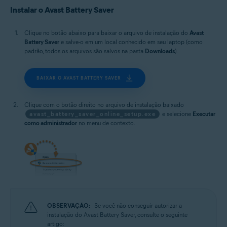
Microsoft Windows 10 Home / Pro / Enterprise / Education - 32 / 64-bit
Instalar o Avast Battery Saver
Microsoft Windows 8.1 / Pro / Enterprise - 32 / 64-bit
Microsoft Windows 8 / Pro / Enterprise - 32 / 64-bit
Microsoft Windows 7 Home Basic / Home Premium / Professional /
Clique no botão abaixo para baixar o arquivo de instalação do
Avast
Enterprise / Ultimate - Service Pack 1, 32 / 64-bit
Battery Saver
e salve-o em um local conhecido em seu laptop (como
padrão, todos os arquivos são salvos na pasta
Downloads
).
BAIXAR O AVAST BATTERY SAVER
Clique com o botão direito no arquivo de instalação baixado
avast_battery_saver_online_setup.exe
e selecione
Executar
como administrador
no menu de contexto.
OBSERVAÇÃO:
Se você não conseguir autorizar a
instalação do Avast Battery Saver, consulte o seguinte
artigo: