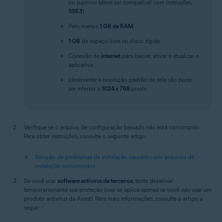
ou superior (deve ser compatível com instruções
SSE3
)
Pelo menos
1 GB de RAM
1 GB
de espaço livre no disco rígido
Conexão de
internet
para baixar, ativar e atualizar o
aplicativo
Idealmente a resolução padrão de tela não pode
ser inferior a
1024 x 768
pixels
Verifique se o arquivo de configuração baixado não está corrompido.
Para obter instruções, consulte o seguinte artigo:
Solução de problemas de instalação causados por arquivos de
instalação corrompidos
Se você usar
software antivírus de terceiros
, tente desativar
temporariamente sua proteção (isso se aplica apenas se você
não
usar um
produto antivírus da Avast). Para mais informações, consulte o artigo a
seguir: