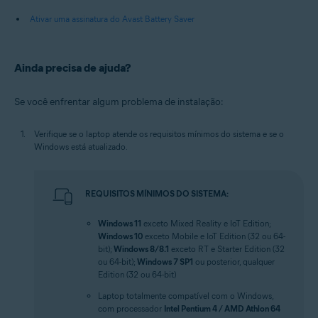
Ativar uma assinatura do Avast Battery Saver
Ainda precisa de ajuda?
Se você enfrentar algum problema de instalação:
Verifique se o laptop atende os requisitos mínimos do sistema e se o
Windows está atualizado.
REQUISITOS MÍNIMOS DO SISTEMA:
Windows 11
exceto Mixed Reality e IoT Edition;
Windows 10
exceto Mobile e IoT Edition (32 ou 64-
bit);
Windows 8/8.1
exceto RT e Starter Edition (32
ou 64-bit);
Windows 7 SP1
ou posterior, qualquer
Edition (32 ou 64-bit)
Laptop totalmente compatível com o Windows,
com processador
Intel Pentium 4 / AMD Athlon 64