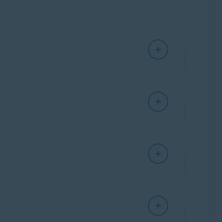
tigen kann.
g Ihres Schutzes alle Basis-Schutzmodule
ie Leistung Ihres Systems beeinträchtigen.
 Privatsphäre gefährden.
tzeit auf bösartige Bedrohungen, bevor sie
e möglich machen.
r Dateisystem-Schutz, dass Ihr Windows-Gerät
ternet surfen, um zu verhindern, dass Malware,
en Betrieb Ihres Windows-Geräts
en, das auf das Vorhandensein von schädlichem