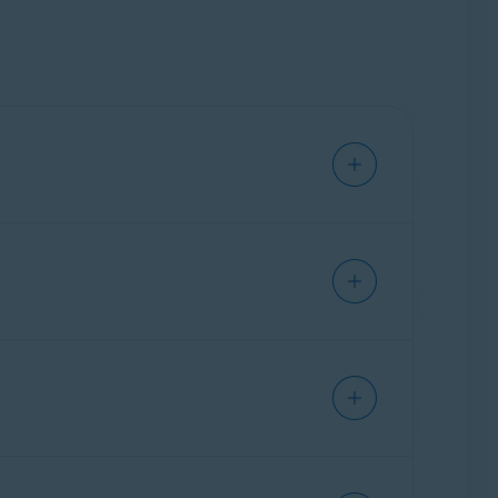
n verfügbaren Tools und Funktionen.
. Bestehende Benutzer haben ein Upgrade auf
 Sie im folgenden Artikel:
d ausgeführt werden) unter DOS, Microsoft
rforderlich), Microsoft Windows Server-
n Artikel: