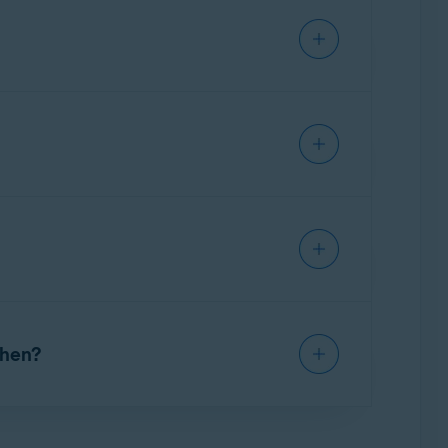
edrohungen zu schützen. Sie scannt Ihre
dows-Gerät zugreifen können. Und sie hilft
darüber hinaus die unten aufgeführten
Premium-
)
und zusätzlich
Avast Premium Security für
Geräten
gleichzeitig.
Anwendungen überprüfen.
rity
-App zwar angezeigt, erfordern jedoch
len. Allgemein beeinflusst ein Scan die
r allem wenn Sie mehrere Scans gleichzeitig
ehen?
Apps vorgenommen. Beachten Sie die