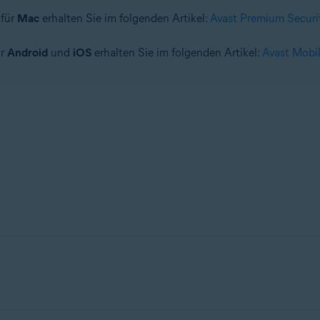
 für
Mac
erhalten Sie im folgenden Artikel:
Avast Premium Securi
ür
Android
und
iOS
erhalten Sie im folgenden Artikel:
Avast Mobil
dung, die hilft, Ihre Geräte vor Viren, Malware, Phishing und a