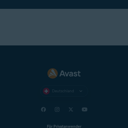
Geräteeinstellungen und aktivieren Sie sie dann wieder.
Wenn das Problem weiterhin besteht, können Sie
eine
Nachricht an den Avast-Support
direkt aus
der App von Avast Cleanup Premium senden.
Deutschland
Für Privatanwender