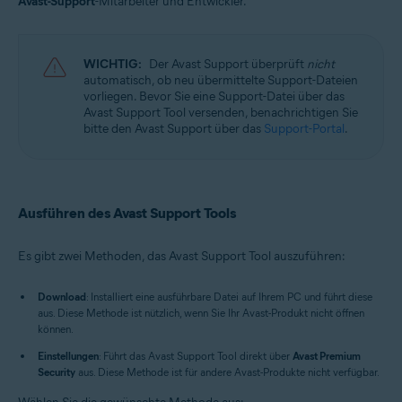
Avast-Support
-Mitarbeiter und Entwickler.
Avast Cleanup Premium 23.x für Windows
Avast AntiTrack 3.x für Windows
Avast Driver Updater 23.x für Windows
Avast BreachGuard 23.x für Windows
WICHTIG:
Der Avast Support überprüft
nicht
Avast Battery Saver 23.x für Windows
automatisch, ob neu übermittelte Support-Dateien
vorliegen. Bevor Sie eine Support-Datei über das
Betriebssysteme:
Avast Support Tool versenden, benachrichtigen Sie
bitte den Avast Support über das
Support-Portal
.
Microsoft Windows 11 Home/Pro/Enterprise/Education
Microsoft Windows 10 Home/Pro/Enterprise/Education – 32-/64-Bit
Microsoft Windows 8.1 Home/Pro/Enterprise/Education – 32-/64-Bit
Microsoft Windows 8 Home/Pro/Enterprise/Education – 32-/64-Bit
Microsoft Windows 7 Home Basic/Home
Ausführen des Avast Support Tools
Premium/Professional/Enterprise/Ultimate – Service Pack 1 mit
benutzerfreundlichem Rollup-Update, 32-/64-Bit
Es gibt zwei Methoden, das Avast Support Tool auszuführen:
Download
: Installiert eine ausführbare Datei auf Ihrem PC und führt diese
aus. Diese Methode ist nützlich, wenn Sie Ihr Avast-Produkt nicht öffnen
können.
Einstellungen
: Führt das Avast Support Tool direkt über
Avast Premium
Security
aus. Diese Methode ist für andere Avast-Produkte nicht verfügbar.