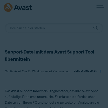
Support-Datei mit dem Avast Support Tool
übermitteln
Gilt für Avast One für Windows, Avast Premium Security für Windows, Avast SecureLine VPN für Windows, Avast Cleanup Premium für Windows, Avast AntiTrack für Windows, Avast Driver Updater für Windows, Avast BreachGuard für Windows, Avast Battery Saver für Windows
DETAILS ANZEIGEN
Produkte:
Das
Avast Support Tool
ist ein Diagnosetool, das Ihre Avast-Apps
Avast One 23.x für Windows
auf häufige Probleme untersucht. Es erfasst die erforderlichen
Avast Premium Security 23.x für Windows
Dateien von Ihrem PC und sendet sie zur weiteren Analyse an die
Avast SecureLine VPN 5.x für Windows