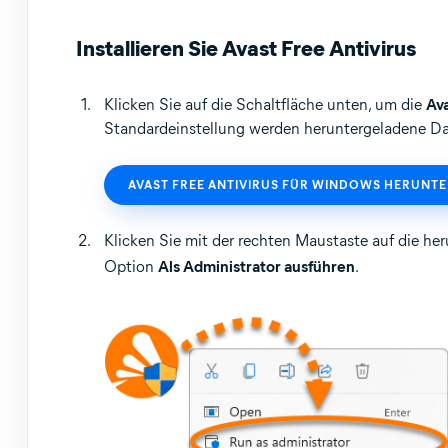
Betriebssysteme:
Installieren Sie Avast Free Antivirus
Microsoft Windows 11 Home/Pro/Enterprise/Educatio
Microsoft Windows 10 Home/Pro/Enterprise/Education
Microsoft Windows 8.1 Home/Pro/Enterprise/Educatio
Klicken Sie auf die Schaltfläche unten, um die
Ava
Microsoft Windows 8 Home/Pro/Enterprise/Education 
Standardeinstellung werden heruntergeladene D
Microsoft Windows 7 Home Basic/Home Premium/Profess
AVAST FREE ANTIVIRUS FÜR WINDOWS HERUNT
Klicken Sie mit der rechten Maustaste auf die he
Option
Als Administrator ausführen
.