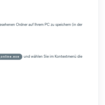
gesehenen Ordner auf Ihrem PC zu speichern (in der
ollup-Update, 32-/64-Bit
und wählen Sie im Kontextmenü die
_online.exe