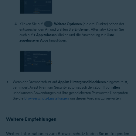
Klicken Sie auf
…
Weitere Optionen
(die drei Punkte) neben der
entsprechenden An und wählen Sie
Entfernen
. Alternativ können Sie
auch auf
+ App zulassen
klicken und die Anwendung zur
Liste
zugelassener Apps
hinzufügen.
Wenn der Browserschutz auf
App im Hintergrund blockieren
eingestellt ist,
verhindert Avast Premium Security automatisch den Zugriff von
allen
unbekannten Anwendungen auf Ihre gespeicherten Passwörter. Überprüfen
Sie die
Browserschutz-Einstellungen
, um diesen Vorgang zu verwalten.
Weitere Empfehlungen
Weitere Informationen zum Browserschutz finden Sie im folgenden