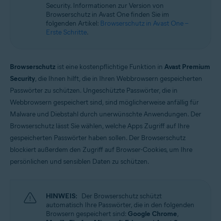
Security. Informationen zur Version von
Microsoft Windows 11 Home/Pro/Enterprise/Education
Browserschutz in Avast One finden Sie im
Microsoft Windows 10 Home/Pro/Enterprise/Education – 32-/64-Bit
folgenden Artikel:
Browserschutz in Avast One –
Microsoft Windows 8.1 Home/Pro/Enterprise/Education – 32-/64-Bit
Erste Schritte
.
Microsoft Windows 8 Home/Pro/Enterprise/Education – 32-/64-Bit
Microsoft Windows 7 Home Basic/Home
Premium/Professional/Enterprise/Ultimate – Service Pack 1 mit
benutzerfreundlichem Rollup-Update, 32-/64-Bit
Browserschutz
ist eine kostenpflichtige Funktion in
Avast Premium
Security
, die Ihnen hilft, die in Ihren Webbrowsern gespeicherten
Passwörter zu schützen. Ungeschützte Passwörter, die in
Webbrowsern gespeichert sind, sind möglicherweise anfällig für
Malware und Diebstahl durch unerwünschte Anwendungen. Der
Browserschutz lässt Sie wählen, welche Apps Zugriff auf Ihre
gespeicherten Passwörter haben sollen. Der Browserschutz
blockiert außerdem den Zugriff auf Browser-Cookies, um Ihre
persönlichen und sensiblen Daten zu schützen.
HINWEIS:
Der Browserschutz schützt
automatisch Ihre Passwörter, die in den folgenden
Browsern gespeichert sind:
Google Chrome
,