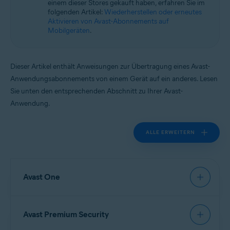
einem dieser Stores gekauft haben, erfahren Sie im
Alle unterstützten Plattformen
folgenden Artikel:
Wiederherstellen oder erneutes
Aktivieren von Avast-Abonnements auf
Mobilgeräten
.
Dieser Artikel enthält Anweisungen zur Übertragung eines Avast-
Anwendungsabonnements von einem Gerät auf ein anderes. Lesen
Sie unten den entsprechenden Abschnitt zu Ihrer Avast-
Anwendung.
ALLE ERWEITERN
Avast One
Überprüfen Sie vor der Übertragung Ihres
Avast
Avast Premium Security
One
-Abonnements die Bedingungen der von
Ihnen erworbenen Abonnementoption: