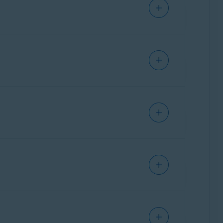
IPHONE/IPAD
IPHONE/IPAD
IPHONE/IPAD
Ventura),
Apple macOS 12.x
(Monterey),
 Links unten an:
IPHONE/IPAD
High Sierra). Die vorherige Version wird