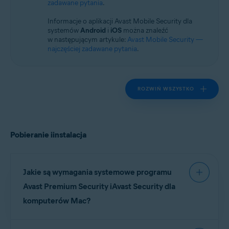
zadawane pytania
.
Systemy operacyjne:
macOS
Informacje o aplikacji Avast Mobile Security dla
systemów
Android
i
iOS
można znaleźć
w następującym artykule:
Avast Mobile Security —
najczęściej zadawane pytania
.
ROZWIŃ WSZYSTKO
Pobieranie iinstalacja
Jakie są wymagania systemowe programu
Avast Premium Security iAvast Security dla
komputerów Mac?
Szczegółowe informacje na temat wymagań