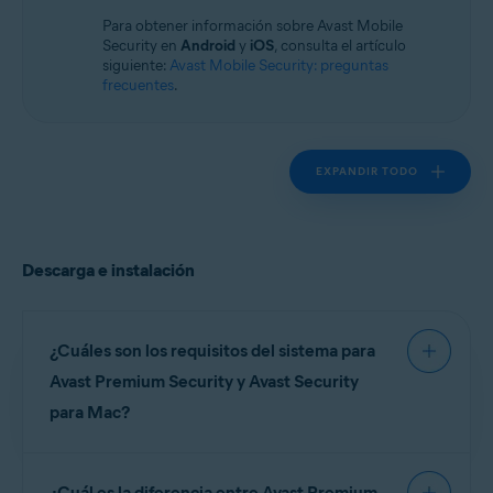
Sistemas operativos:
Para obtener información sobre Avast Mobile
macOS
Security en
Android
y
iOS
, consulta el artículo
siguiente:
Avast Mobile Security: preguntas
frecuentes
.
EXPANDIR TODO
Descarga e instalación
¿Cuáles son los requisitos del sistema para
Avast Premium Security y Avast Security
para Mac?
Para obtener información detallada sobre los
¿Cuál es la diferencia entre Avast Premium
requisitos del sistema para Avast Premium