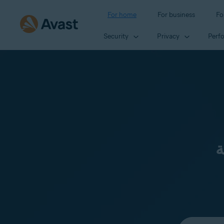
For home
For business
Fo
Security
Privacy
Perf
ة
Select