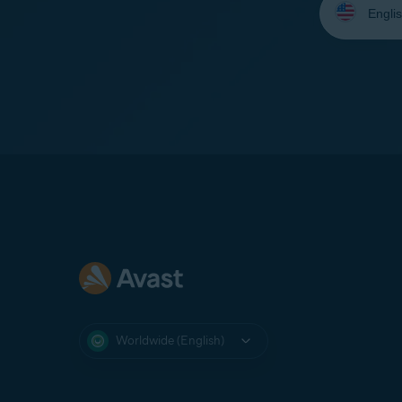
your
language:
Worldwide (English)