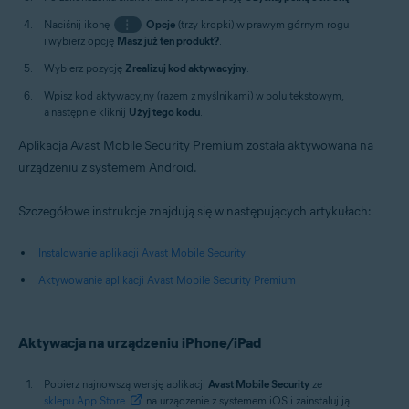
Naciśnij ikonę
⋮
Opcje
(trzy kropki) w prawym górnym rogu
i wybierz opcję
Masz już ten produkt?
.
Wybierz pozycję
Zrealizuj kod aktywacyjny
.
Wpisz kod aktywacyjny (razem z myślnikami) w polu tekstowym,
a następnie kliknij
Użyj tego kodu
.
Aplikacja Avast Mobile Security Premium została aktywowana na
urządzeniu z systemem Android.
Szczegółowe instrukcje znajdują się w następujących artykułach:
Instalowanie aplikacji Avast Mobile Security
Aktywowanie aplikacji Avast Mobile Security Premium
Aktywacja na urządzeniu iPhone/iPad
Pobierz najnowszą wersję aplikacji
Avast Mobile Security
ze
sklepu App Store
na urządzenie z systemem iOS i zainstaluj ją.