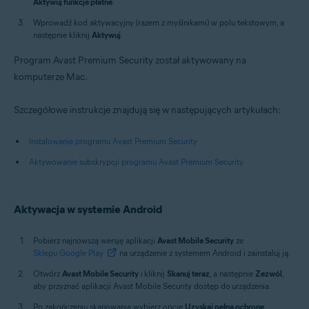
Aktywuj funkcje płatne
.
Wprowadź kod aktywacyjny (razem z myślnikami) w polu tekstowym, a
następnie kliknij
Aktywuj
.
Program Avast Premium Security został aktywowany na
komputerze Mac.
Szczegółowe instrukcje znajdują się w następujących artykułach:
Instalowanie programu Avast Premium Security
Aktywowanie subskrypcji programu Avast Premium Security
Aktywacja w systemie Android
Pobierz najnowszą wersję aplikacji
Avast Mobile Security
ze
Sklepu Google Play
na urządzenie z systemem Android i zainstaluj ją.
Otwórz
Avast Mobile Security
i kliknij
Skanuj teraz
, a następnie
Zezwól
,
aby przyznać aplikacji Avast Mobile Security dostęp do urządzenia.
Po zakończeniu skanowania wybierz opcję
Uzyskaj pełną ochronę
.