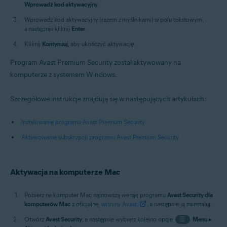
Wprowadź kod aktywacyjny
.
Wprowadź kod aktywacyjny (razem z myślnikami) w polu tekstowym,
a następnie kliknij
Enter
.
Kliknij
Kontynuuj
, aby ukończyć aktywację.
Program Avast Premium Security został aktywowany na
komputerze z systemem Windows.
Szczegółowe instrukcje znajdują się w następujących artykułach:
Instalowanie programu Avast Premium Security
Aktywowanie subskrypcji programu Avast Premium Security
Aktywacja na komputerze Mac
Pobierz na komputer Mac najnowszą wersję programu
Avast Security dla
komputerów Mac
z oficjalnej
witryny Avast
, a następnie ją zainstaluj.
Otwórz
Avast Security
, a następnie wybierz kolejno opcje
☰
Menu
▸