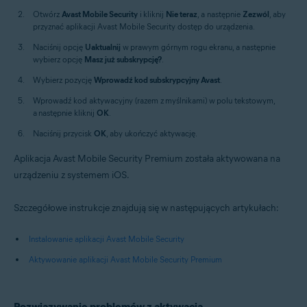
Otwórz
Avast Mobile Security
i kliknij
Nie teraz
, a następnie
Zezwól
, aby
przyznać aplikacji Avast Mobile Security dostęp do urządzenia.
Naciśnij opcję
Uaktualnij
w prawym górnym rogu ekranu, a następnie
wybierz opcję
Masz już subskrypcję?
.
Wybierz pozycję
Wprowadź kod subskrypcyjny Avast
.
Wprowadź kod aktywacyjny (razem z myślnikami) w polu tekstowym,
a następnie kliknij
OK
.
Naciśnij przycisk
OK
, aby ukończyć aktywację.
Aplikacja Avast Mobile Security Premium została aktywowana na
urządzeniu z systemem iOS.
Szczegółowe instrukcje znajdują się w następujących artykułach:
Instalowanie aplikacji Avast Mobile Security
Aktywowanie aplikacji Avast Mobile Security Premium
Rozwiązywanie problemów z aktywacją