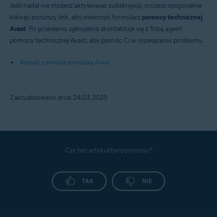
Jeśli nadal nie możesz aktywować subskrypcji, możesz opcjonalnie
kliknąć poniższy link, aby otworzyć formularz
pomocy technicznej
Avast
. Po przesłaniu zgłoszenia skontaktuje się z Tobą agent
pomocy technicznej Avast, aby pomóc Ci w rozwiązaniu problemu.
Kontakt z pomocą techniczną Avast
Zaktualizowano dnia: 24.03.2025
Czy ten artykuł był pomocny?
TAK
NIE