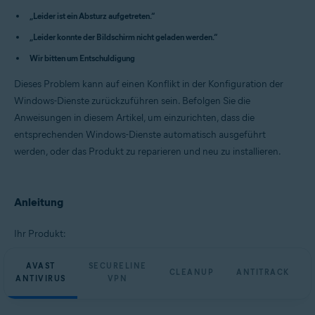
Avast Cleanup Premium 23.x für Windows
„Leider ist ein Absturz aufgetreten.“
Avast AntiTrack Premium 3.x für Windows
Avast Driver Updater 23.x für Windows
„Leider konnte der Bildschirm nicht geladen werden.“
Avast BreachGuard 23.x für Windows
Wir bitten um Entschuldigung
Betriebssysteme:
Dieses Problem kann auf einen Konflikt in der Konfiguration der
Microsoft Windows 11 Home/Pro/Enterprise/Education
Windows-Dienste zurückzuführen sein. Befolgen Sie die
Microsoft Windows 10 Home/Pro/Enterprise/Education – 32-/64-Bit
Microsoft Windows 8.1 Home/Pro/Enterprise/Education – 32-/64-Bit
Anweisungen in diesem Artikel, um einzurichten, dass die
Microsoft Windows 8 Home/Pro/Enterprise/Education – 32-/64-Bit
entsprechenden Windows-Dienste automatisch ausgeführt
Microsoft Windows 7 Home Basic/Home
werden, oder das Produkt zu reparieren und neu zu installieren.
Premium/Professional/Enterprise/Ultimate – Service Pack 1 mit
benutzerfreundlichem Rollup-Update, 32-/64-Bit
Anleitung
Ihr Produkt:
AVAST
SECURELINE
CLEANUP
ANTITRACK
ANTIVIRUS
VPN