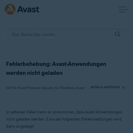
Fehlerbehebung: Avast-Anwendungen
werden nicht geladen
Gilt für Avast Premium Security für Windows, Avast Free Antivirus für Windows, Avast SecureLine VPN für Windows, Avast Cleanup Premium für Windows, Avast AntiTrack Premium für Windows, Avast Driver Updater für Windows, Avast BreachGuard für Windows
DETAILS ANZEIGEN
Produkte:
In seltenen Fällen kann es vorkommen, dass Avast-Anwendungen
Avast Premium Security 23.x für Windows
nicht geladen werden. Eine der folgenden Fehlermeldungen wird
Avast Free Antivirus 23.x für Windows
dann angezeigt:
Avast SecureLine VPN 5.x für Windows