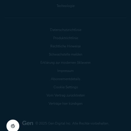
Technologie
Datenschutzrichtlinie
Produktrichtlinie
Rechtliche Hinweise
Schwachstelle melden
Erklärung zur modernen Sklaverei
Impressum
Abonnementdetails
Cookie Settings
Vom Vertrag zurücktreten
Verträge hier kündigen
© 2025 Gen Digital Inc.
Alle Rechte vorbehalten.