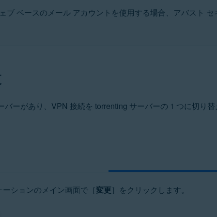
ェブ ベースのメール アカウントを使用する場合、アバスト セキ
ation
ucation - 32 / 64 ビット
 ビット
ット
更
rofessional / Enterprise / Ultimate - Service Pack 1、32 / 64 ビット
バーがあり、VPN 接続を torrenting サーバーの 1 つ
ケーションのメイン画面で［
変更
］をクリックします。