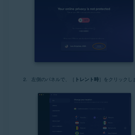
左側のパネルで、［
トレント時
］をクリックし