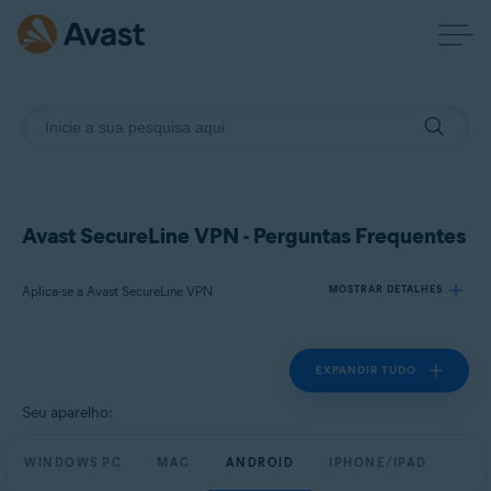
Avast SecureLine VPN - Perguntas Frequentes
Aplica-se a Avast SecureLine VPN
MOSTRAR DETALHES
EXPANDIR TUDO
Produtos:
Avast SecureLine VPN
Seu aparelho:
Sistemas operacionais:
WINDOWS PC
MAC
ANDROID
IPHONE/IPAD
Windows, macOS, Android e iOS