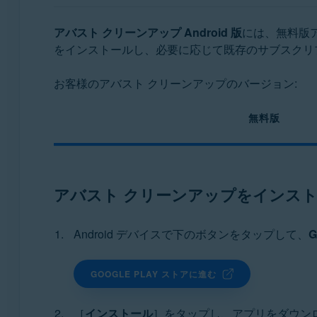
オペレーティング システム:
アバスト クリーンアップ Android 版
には、無料版
をインストールし、必要に応じて既存のサブスクリ
Windows、MacOS、Android
お客様のアバスト クリーンアップのバージョン:
無料版
アバスト クリーンアップをインス
Android デバイスで下のボタンをタップして、
G
GOOGLE PLAY ストアに進む
［
インストール
］をタップし、アプリをダウン