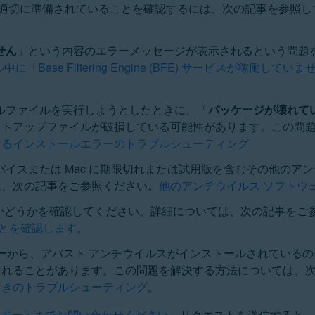
ル用に適切に準備されていることを確認するには、次の記事を参照
テム
ません
」という内容のエラーメッセージが表示されるという問題
Base Filtering Engine (BFE) サービスが稼
トールファイルを実行しようとしたときに、「
パッケージが壊れて
ットアップファイルが破損している可能性があります。この問
するインストールエラーのトラブルシューティング
 デバイスまたは Mac に期限切れまたは試用版を含むその他の
は、次の記事をご参照ください。
他のアンチウイルス ソフトウ
かどうかを確認してください。詳細については、次の記事をご
ことを確認します
。
ー
から、アバスト アンチウイルスがインストールされているのに、
されることがあります。この問題を解決する方法については、
ときのトラブルシューティング
。
サポートまでお問い合わせください
。リクエストを送信すると、