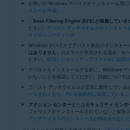
お使いの Windows デバイスがインストー
オペレーティング システム:
ストール準備
。
サポートされているすべてのオペレーティングシス
「
Base Filtering Engine (BFE) が稼働してい
ださい。
アバスト アンチウイルスのインストール中に「
ラブルシューティング
Windows デバイスでアバスト製品のインス
はありません
」のエラーが表示される場合、セ
ださい。
破損したセットアップファイルに起因
アバストをインストールする前に、Windows
いないことを確認してください。詳細について
アバスト アンチウイルスが正常に動作している
ールされており、PC を能動的に保護している
アクション センター
または
セキュリティ センタ
フトウェアがインストールされていないと報告
アンチウイルスのインストールが検出されない
インストールに何度も失敗する場合は、
アバスト 