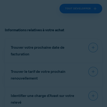
TOUT DÉVELOPPER
Informations relatives à votre achat
Trouver votre prochaine date de
facturation
Trouver le tarif de votre prochain
IMPORTANT:
Vous serez facturé
renouvellement
avant la date d’expiration afin que
votre abonnement se poursuive
sans interruption.
Vous trouverez le tarif de votre prochain
Identifier une charge d’Avast sur votre
renouvellement dans l’e-mail de rappel envoyé
depuis l’adresse
notification@emails.avast.com
relevé
Consultez les informations de l’onglet
ou
no.reply@avast.com
.