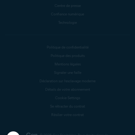
Centre de presse
Confiance numérique
Technologie
Politique de confidentialité
Politique des produits
Mentions légales
Signaler une faille
Déclaration sur l’esclavage moderne
Détails de votre abonnement
Cookie Settings
Se rétracter du contrat
Résilier votre contrat