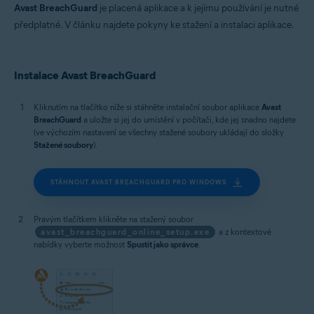
MacOS
Avast BreachGuard
je placená aplikace a k jejímu používání je nutné
předplatné. V článku najdete pokyny ke stažení a instalaci aplikace.
Instalace Avast BreachGuard
Kliknutím na tlačítko níže si stáhněte instalační soubor aplikace
Avast
BreachGuard
a uložte si jej do umístění v počítači, kde jej snadno najdete
(ve výchozím nastavení se všechny stažené soubory ukládají do složky
Stažené soubory
).
STÁHNOUT AVAST BREACHGUARD PRO WINDOWS
Pravým tlačítkem klikněte na stažený soubor
avast_breachguard_online_setup.exe
a z kontextové
nabídky vyberte možnost
Spustit jako správce
.