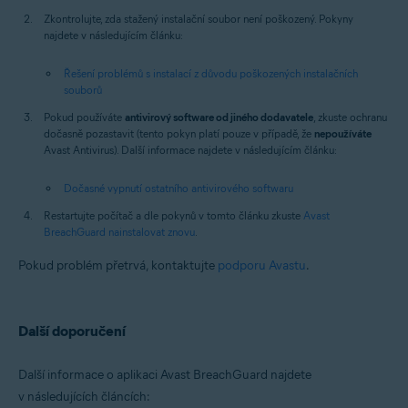
Zkontrolujte, zda stažený instalační soubor není poškozený. Pokyny
najdete v následujícím článku:
Řešení problémů s instalací z důvodu poškozených instalačních
souborů
Pokud používáte
antivirový software od jiného dodavatele
, zkuste ochranu
dočasně pozastavit (tento pokyn platí pouze v případě, že
nepoužíváte
Avast Antivirus). Další informace najdete v následujícím článku:
Dočasné vypnutí ostatního antivirového softwaru
Restartujte počítač a dle pokynů v tomto článku zkuste
Avast
BreachGuard nainstalovat znovu
.
Pokud problém přetrvá, kontaktujte
podporu Avastu
.
Další doporučení
Další informace o aplikaci Avast BreachGuard najdete
v následujících článcích: