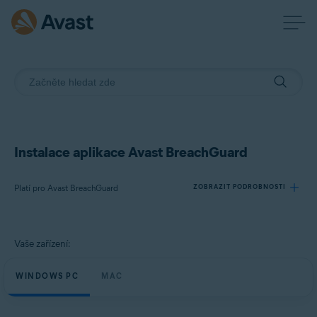
Instalace aplikace Avast BreachGuard
Platí pro Avast BreachGuard
ZOBRAZIT PODROBNOSTI
Produkty:
Vaše zařízení:
Avast BreachGuard
WINDOWS PC
MAC
Operační systémy:
Microsoft Windows