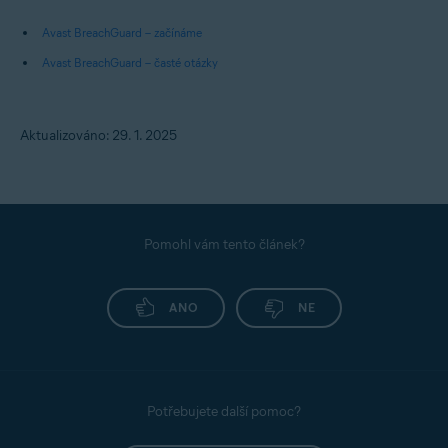
Avast BreachGuard – začínáme
Avast BreachGuard – časté otázky
Aktualizováno: 29. 1. 2025
Pomohl vám tento článek?
ANO
NE
Potřebujete další pomoc?