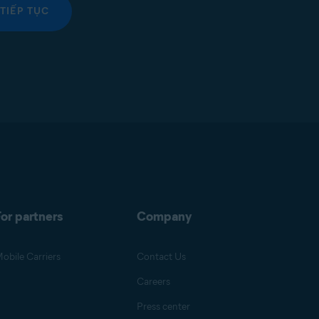
TIẾP TỤC
or partners
Company
obile Carriers
Contact Us
Careers
Press center