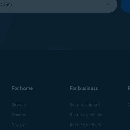
For home
For business
F
Support
Business support
M
Security
Business products
Privacy
Business partners