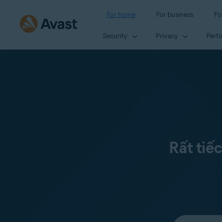
For home
For business
Fo
Security
Privacy
Perf
Rất tiế
Select