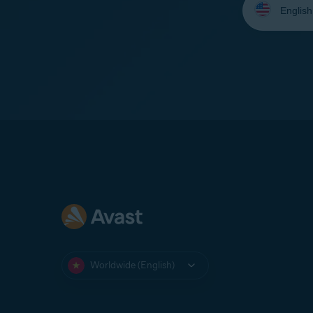
your
language:
Worldwide (English)