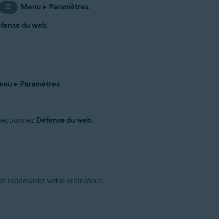
Menu
▸
Paramètres
.
☰
fense du web
.
enu
▸
Paramètres
.
électionnez
Défense du web
.
et redémarrez votre ordinateur.