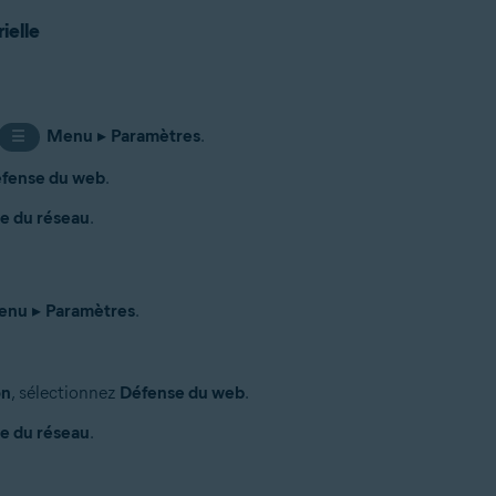
ielle
Menu
▸
Paramètres
.
☰
fense du web
.
le du réseau
.
enu
▸
Paramètres
.
on
, sélectionnez
Défense du web
.
le du réseau
.