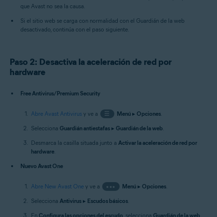
que Avast no sea la causa.
Si el sitio web se carga con normalidad con el Guardián de la web
desactivado, continúa con el paso siguiente.
Paso 2: Desactiva la aceleración de red por
hardware
Free Antivirus/Premium Security
Abre Avast Antivirus
y ve a
☰
Menú
▸
Opciones
.
Selecciona
Guardián antiestafas
▸
Guardián de la web
.
Desmarca la casilla situada junto a
Activar la aceleración de red por
hardware
.
Nuevo Avast One
Abre New Avast One
y ve a
•••
Menú
▸
Opciones
.
Selecciona
Antivirus
▸
Escudos básicos
.
En
Configura las opciones del escudo
, selecciona
Guardián de la web
.