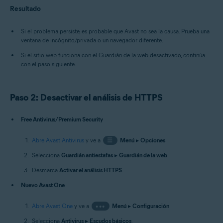
Resultado
Si el problema persiste, es probable que Avast no sea la causa. Prueba una
ventana de incógnito/privada o un navegador diferente.
Si el sitio web funciona con el Guardián de la web desactivado, continúa
con el paso siguiente.
Paso 2: Desactivar el análisis de HTTPS
Free Antivirus/Premium Security
Abre Avast Antivirus
y ve a
☰
Menú
▸
Opciones
.
Selecciona
Guardián antiestafas
▸
Guardián de la web
.
Desmarca
Activar el análisis HTTPS
.
Nuevo Avast One
Abre Avast One
y ve a
•••
Menú
▸
Configuración
.
Selecciona
Antivirus
▸
Escudos básicos
.