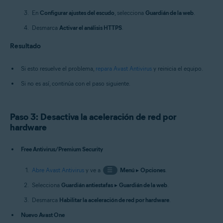
En
Configurar ajustes del escudo
, selecciona
Guardián de la web
.
Desmarca
Activar el análisis HTTPS
.
Resultado
Si esto resuelve el problema,
repara Avast Antivirus
y reinicia el equipo.
Si no es así, continúa con el paso siguiente.
Paso 3: Desactiva la aceleración de red por
hardware
Free Antivirus/Premium Security
Abre Avast Antivirus
y ve a
☰
Menú
▸
Opciones
.
Selecciona
Guardián antiestafas
▸
Guardián de la web
.
Desmarca
Habilitar la aceleración de red por hardware
.
Nuevo Avast One