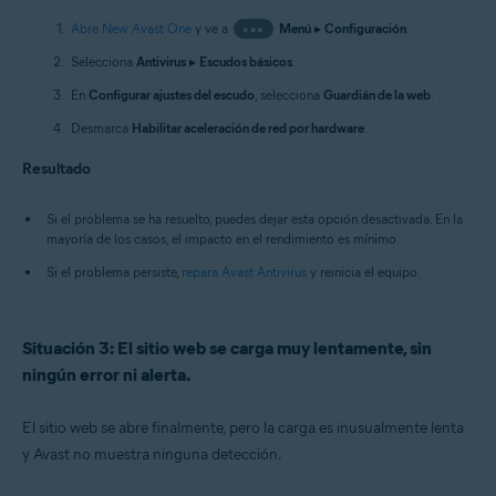
Abre New Avast One
y ve a
•••
Menú
▸
Configuración
.
Selecciona
Antivirus
▸
Escudos básicos
.
En
Configurar ajustes del escudo
, selecciona
Guardián de la web
.
Desmarca
Habilitar aceleración de red por hardware
.
Resultado
Si el problema se ha resuelto, puedes dejar esta opción desactivada. En la
mayoría de los casos, el impacto en el rendimiento es mínimo.
Si el problema persiste,
repara Avast Antivirus
y reinicia el equipo.
Situación 3: El sitio web se carga muy lentamente, sin
ningún error ni alerta.
El sitio web se abre finalmente, pero la carga es inusualmente lenta
y Avast no muestra ninguna detección.