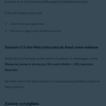
browser o un caricamento delle pagine insolitamente lento.
Sistemi operativi:
Prima di iniziare, assicurati:
Windows
Avast Antivirus è aggiornato.
Il browser è aggiornato all'ultima versione.
Scenario 1: Il sito Web è bloccato da Avast come malware
Avast blocca l'accesso al sito web e visualizza un messaggio come
Minaccia messa in sicurezza
,
Sito web infetto
o
URL dannoso
bloccato
.
Se ritieni che il sito web sia sicuro, il rilevamento potrebbe essere un
falso positivo.
Azione consigliata