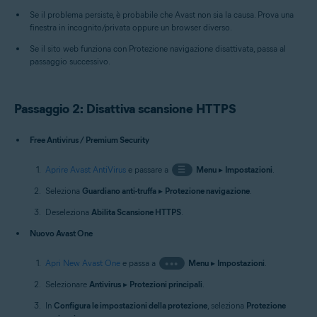
Se il problema persiste, è probabile che Avast non sia la causa. Prova una
finestra in incognito/privata oppure un browser diverso.
Se il sito web funziona con Protezione navigazione disattivata, passa al
passaggio successivo.
Passaggio 2: Disattiva scansione HTTPS
Free Antivirus / Premium Security
Aprire Avast AntiVirus
e passare a
☰
Menu
▸
Impostazioni
.
Seleziona
Guardiano anti-truffa
▸
Protezione navigazione
.
Deseleziona
Abilita Scansione HTTPS
.
Nuovo Avast One
Apri New Avast One
e passa a
•••
Menu
▸
Impostazioni
.
Selezionare
Antivirus
▸
Protezioni principali
.
In
Configura le impostazioni della protezione
, seleziona
Protezione