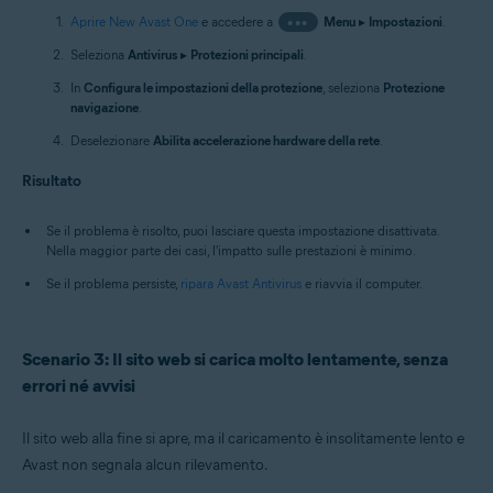
Aprire New Avast One
e accedere a
•••
Menu
▸
Impostazioni
.
Seleziona
Antivirus
▸
Protezioni principali
.
In
Configura le impostazioni della protezione
, seleziona
Protezione
navigazione
.
Deselezionare
Abilita accelerazione hardware della rete
.
Risultato
Se il problema è risolto, puoi lasciare questa impostazione disattivata.
Nella maggior parte dei casi, l'impatto sulle prestazioni è minimo.
Se il problema persiste,
ripara Avast Antivirus
e riavvia il computer.
Scenario 3: Il sito web si carica molto lentamente, senza
errori né avvisi
Il sito web alla fine si apre, ma il caricamento è insolitamente lento e
Avast non segnala alcun rilevamento.