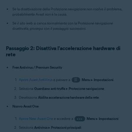
Se la disattivazione della Protezione navigazione non risolve il problema,
probabilmente Avast non è la causa.
Se il sito web si carica normalmente con la Protezione navigazione
disattivata, prosegui con il passaggio successivo.
Passaggio 2: Disattiva l'accelerazione hardware di
rete
Free Antivirus / Premium Security
Aprire Avast AntiVirus
e passare a
☰
Menu
▸
Impostazioni
.
Seleziona
Guardiano anti-truffa
▸
Protezione navigazione
.
Deseleziona
Abilita accelerazione hardware della rete
.
Nuovo Avast One
Aprire New Avast One
e accedere a
•••
Menu
▸
Impostazioni
.
Seleziona
Antivirus
▸
Protezioni principali
.