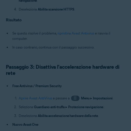
navigazione
.
Deseleziona
Abilita scansione HTTPS
.
Risultato
Se questo risolve il problema,
ripristina Avast Antivirus
e riavvia il
computer.
In caso contrario, continua con il passaggio successivo.
Passaggio 3: Disattiva l'accelerazione hardware di
rete
Free Antivirus / Premium Security
Aprire Avast AntiVirus
e passare a
☰
Menu
▸
Impostazioni
.
Seleziona
Guardiano anti-truffa
▸
Protezione navigazione
.
Deseleziona
Abilita accelerazione hardware della rete
.
Nuovo Avast One