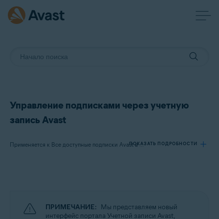
Управление подписками через учетную
запись Avast
ПОКАЗАТЬ ПОДРОБНОСТИ
Применяется к Все доступные подписки Avast в сегменте потребительских решений
Продукты:
Все доступные подписки Avast в сегменте потребительских решений
ПРИМЕЧАНИЕ:
Мы представляем новый
Операционные системы:
интерфейс портала Учетной записи Avast,