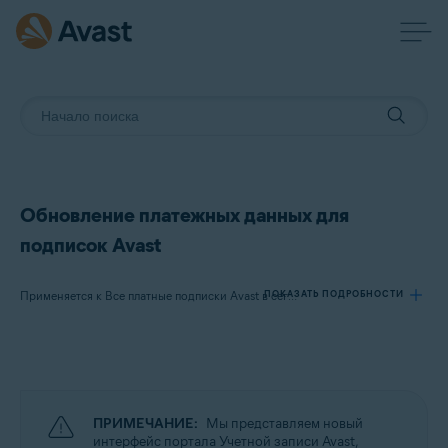
Обновление платежных данных для
подписок Avast
ПОКАЗАТЬ ПОДРОБНОСТИ
Применяется к Все платные подписки Avast в сегменте потребительских решений
Продукты:
Все платные подписки Avast в сегменте потребительских решений
ПРИМЕЧАНИЕ:
Мы представляем новый
Операционные системы:
интерфейс портала Учетной записи Avast,