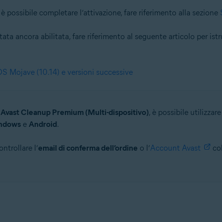
possibile completare l’attivazione, fare riferimento alla sezione
ata ancora abilitata, fare riferimento al seguente articolo per ist
OS Mojave (10.14) e versioni successive
o
Avast Cleanup Premium (Multi-dispositivo)
, è possibile utilizzar
ndows
e
Android
.
ntrollare l’
email di conferma dell’ordine
o l’
Account Avast
col