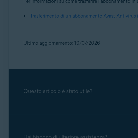
Per informazioni su come trasferire l’abbonamento in un
Trasferimento di un abbonamento Avast Antivirus i
Ultimo aggiornamento: 10/07/2026
Questo articolo è stato utile?
Hai bisogno di ulteriore assistenza?