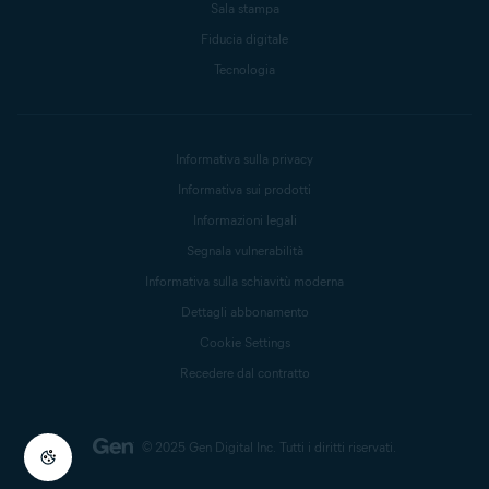
Sala stampa
Fiducia digitale
Tecnologia
Informativa sulla privacy
Informativa sui prodotti
Informazioni legali
Segnala vulnerabilità
Informativa sulla schiavitù moderna
Dettagli abbonamento
Cookie Settings
Recedere dal contratto
© 2025 Gen Digital Inc.
Tutti i diritti riservati.