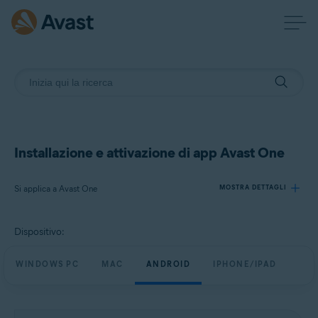
Installazione e attivazione di app Avast One
Si applica a Avast One
MOSTRA DETTAGLI
Dispositivo:
Prodotti:
Avast One
WINDOWS PC
MAC
ANDROID
IPHONE/IPAD
Sistemi operativi:
Windows, macOS, Android e iOS