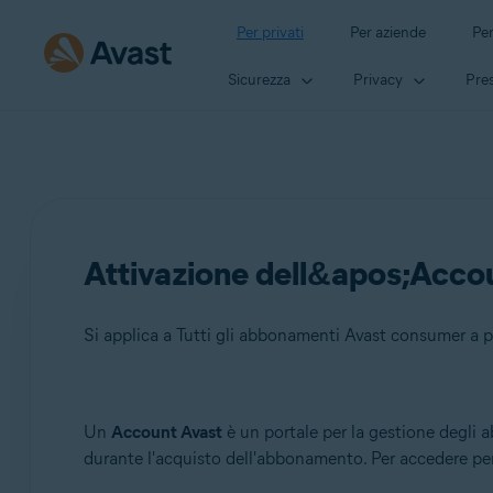
Per privati
Per aziende
Per
Sicurezza
Privacy
Pres
Attivazione dell&apos;Acco
Si applica a Tutti gli abbonamenti Avast consumer a
Prodotti:
Un
Account Avast
è un portale per la gestione degli 
durante l'acquisto dell'abbonamento. Per accedere per l
Tutti gli abbonamenti Avast consumer a pagamento