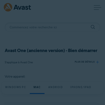
Avast One (ancienne version) - Bien démarrer
S’applique à Avast One
PLUS DE DÉTAILS
Votre appareil:
Produits:
Avast One
WINDOWS PC
MAC
ANDROID
IPHONE/IPAD
Systèmes d'exploitation:
Windows, Mac, Android et iOS