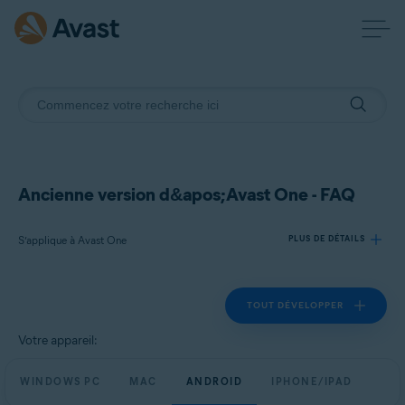
Ancienne version d&apos;Avast One - FAQ
S’applique à Avast One
PLUS DE DÉTAILS
TOUT DÉVELOPPER
Produits:
Avast One
Votre appareil:
Systèmes d'exploitation:
WINDOWS PC
MAC
ANDROID
IPHONE/IPAD
Windows, Mac, Android et iOS