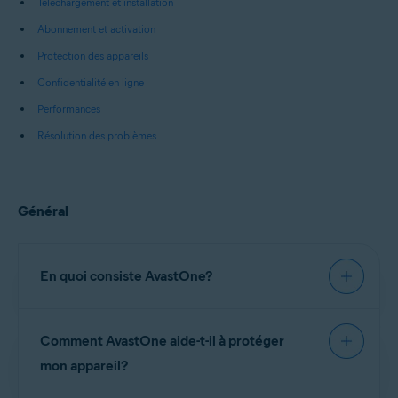
Téléchargement et installation
Abonnement et activation
Protection des appareils
Confidentialité en ligne
Performances
Résolution des problèmes
Général
En quoi consiste AvastOne?
AvastOne
est un logiciel tout-en-un de sécurité et
Comment AvastOne aide-t-il à protéger
d’optimisation qui comprend une protection
antivirus Avast complète, ainsi que des outils de
mon appareil?
confidentialité en ligne, comme un
réseau privé