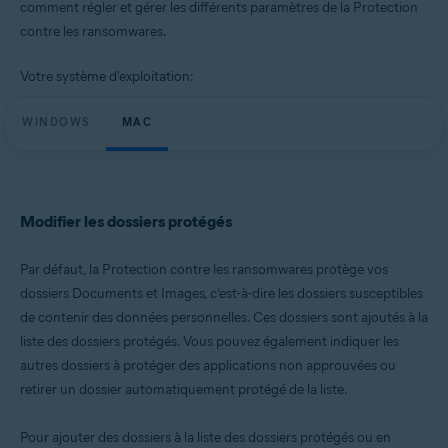
comment régler et gérer les différents paramètres de la Protection
Systèmes d'exploitation:
contre les ransomwares.
Microsoft Windows 11 Famille/Pro/Entreprise/Éducation
Microsoft Windows 10 Famille/Pro/Entreprise/Éducation (32/64 bits)
Microsoft Windows 8.1/Professionnel/Entreprise (32/64 bits)
Votre système d'exploitation:
Microsoft Windows 8/Professionnel/Entreprise (32/64 bits)
Microsoft Windows 7 Édition Familiale Basique/Édition Familiale
WINDOWS
MAC
Premium/Professionnel/Entreprise/Édition Intégrale - Service Pack 1
avec mise à jour cumulative de commodité (32/64 bits)
Apple macOS 14.x (Sonoma)
Apple macOS 13.x (Ventura)
Apple macOS 12.x (Monterey)
Modifier les dossiers protégés
Apple macOS 11.x (Big Sur)
Apple macOS 10.15.x (Catalina)
Par défaut, la Protection contre les ransomwares protège vos
Apple macOS 10.14.x (Mojave)
Apple macOS 10.13.x (High Sierra)
dossiers Documents et Images, c’est-à-dire les dossiers susceptibles
de contenir des données personnelles. Ces dossiers sont ajoutés à la
liste des dossiers protégés. Vous pouvez également indiquer les
autres dossiers à protéger des applications non approuvées ou
retirer un dossier automatiquement protégé de la liste.
Pour ajouter des dossiers à la liste des dossiers protégés ou en