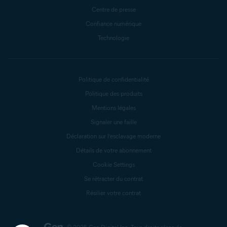
Centre de presse
Confiance numérique
Technologie
Politique de confidentialité
Politique des produits
Mentions légales
Signaler une faille
Déclaration sur l’esclavage moderne
Détails de votre abonnement
Cookie Settings
Se rétracter du contrat
Résilier votre contrat