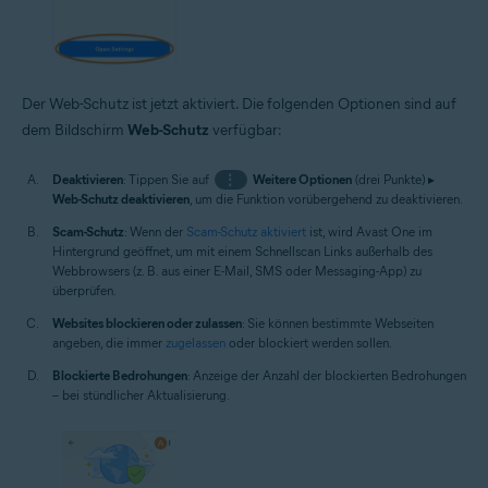
Der Web-Schutz ist jetzt aktiviert. Die folgenden Optionen sind auf
dem Bildschirm
Web-Schutz
verfügbar:
Deaktivieren
: Tippen Sie auf
⋮
Weitere Optionen
(drei Punkte) ▸
Web-Schutz deaktivieren
, um die Funktion vorübergehend zu deaktivieren.
Scam-Schutz
: Wenn der
Scam-Schutz aktiviert
ist, wird Avast One im
Hintergrund geöffnet, um mit einem Schnellscan Links außerhalb des
Webbrowsers (z. B. aus einer E-Mail, SMS oder Messaging-App) zu
überprüfen.
Websites blockieren oder zulassen
: Sie können bestimmte Webseiten
angeben, die immer
zugelassen
oder blockiert werden sollen.
Blockierte Bedrohungen
: Anzeige der Anzahl der blockierten Bedrohungen
– bei stündlicher Aktualisierung.