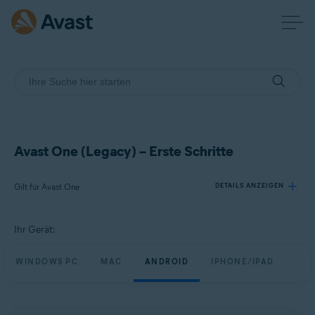
Avast One (Legacy) – Erste Schritte
Gilt für Avast One
DETAILS ANZEIGEN
Ihr Gerät:
Produkte:
Avast One
WINDOWS PC
MAC
ANDROID
IPHONE/IPAD
Betriebssysteme:
Windows, Mac, Android und iOS