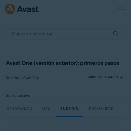
Avast One (versión anterior): primeros pasos
Se aplica a Avast One
MOSTRAR DETALLES
Su dispositivo:
Productos:
Avast One
WINDOWS PC
MAC
ANDROID
IPHONE/IPAD
Sistemas operativos:
Windows, Mac, Android y iOS