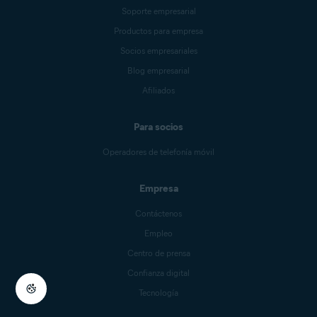
Soporte empresarial
Productos para empresa
Socios empresariales
Blog empresarial
Afiliados
Para socios
Operadores de telefonía móvil
Empresa
Contáctenos
Empleo
Centro de prensa
Confianza digital
Tecnología