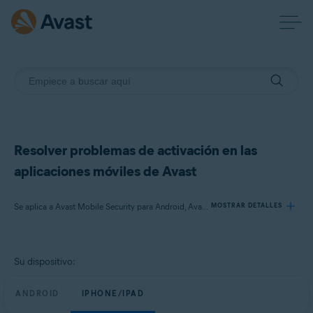
Resolver problemas de activación en las
aplicaciones móviles de Avast
Se aplica a Avast Mobile Security para Android, Avast Cleanup para Android, Avast SecureLine VPN para Android, Avast Mobile Security para iOS, Avast SecureLine VPN para iOS
MOSTRAR DETALLES
Productos:
Su dispositivo:
Avast Mobile Security 23.x para Android
Avast Cleanup 23.x para Android
ANDROID
IPHONE/IPAD
Avast SecureLine VPN 6.x para Android