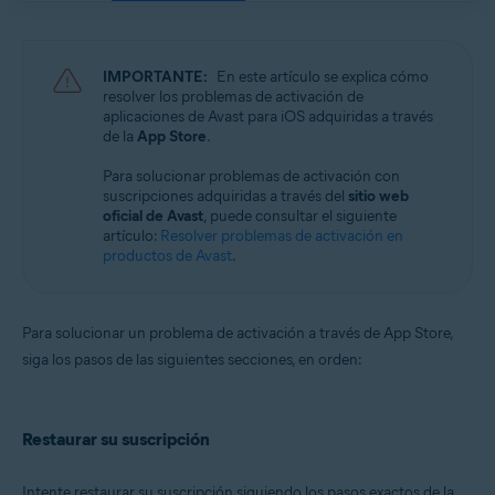
Avast Mobile Security 23.x para iOS
Avast SecureLine VPN 6.x para iOS
IMPORTANTE:
En este artículo se explica cómo
Sistemas operativos:
resolver los problemas de activación de
aplicaciones de Avast para iOS adquiridas a través
Google Android 8.0 (Oreo, API 26) o posterior
de la
App Store
.
Apple iOS 14.0 o posterior
Para solucionar problemas de activación con
suscripciones adquiridas a través del
sitio web
oficial de Avast
, puede consultar el siguiente
artículo:
Resolver problemas de activación en
productos de Avast
.
Para solucionar un problema de activación a través de App Store,
siga los pasos de las siguientes secciones, en orden:
Restaurar su suscripción
Intente restaurar su suscripción siguiendo los pasos exactos de la