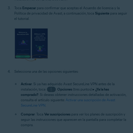
Toca
Empezar
para confirmar que aceptas el Acuerdo de licencia y la
Política de privacidad de Avast; a continuación, toca
Siguiente
para seguir
el tutorial.
Selecciona una de las opciones siguientes:
Activar
: Si ya has adquirido Avast SecureLine VPN antes de la
instalación, toca
⋮
Opciones
(tres puntos) ▸
¿Ya la has
comprado?
. Si deseas obtener instrucciones detalladas de activación,
consulta el artículo siguiente:
Activar una suscripción de Avast
SecureLine VPN
.
Comprar
: Toca
Ver suscripciones
para ver los planes de suscripción y
seguir las instrucciones que aparecen en la pantalla para completar la
compra.