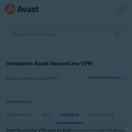
Instalando Avast SecureLine VPN
Se aplica a Avast SecureLine VPN
MOSTRAR DETALLES
Productos:
Su dispositivo:
Avast SecureLine VPN
WINDOWS PC
MAC
ANDROID
IPHONE/IPAD
Sistemas operativos:
Windows, macOS, Android, iOS
Avast SecureLine VPN para Android
es una red privada virtual que