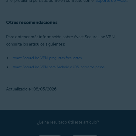
Si el problema persiste, ponte en contacto con el
Soporte de Avast
.
Otras recomendaciones
Para obtener más información sobre Avast SecureLine VPN,
consulta los artículos siguientes:
Avast SecureLine VPN: preguntas frecuentes
Avast SecureLine VPN para Android e iOS: primeros pasos
Actualizado el: 08/05/2026
¿Le ha resultado útil este artículo?