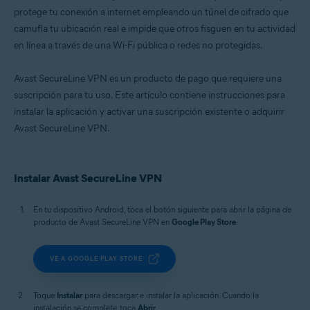
protege tu conexión a internet empleando un túnel de cifrado que
camufla tu ubicación real e impide que otros fisguen en tu actividad
en línea a través de una Wi-Fi pública o redes no protegidas.
Avast SecureLine VPN es un producto de pago que requiere una
suscripción para tu uso. Este artículo contiene instrucciones para
instalar la aplicación y activar una suscripción existente o adquirir
Avast SecureLine VPN.
Instalar Avast SecureLine VPN
En tu dispositivo Android, toca el botón siguiente para abrir la página de
producto de Avast SecureLine VPN en
Google Play Store
.
VE A GOOGLE PLAY STORE
Toque
Instalar
para descargar e instalar la aplicación. Cuando la
instalación se complete, toca
Abrir
.