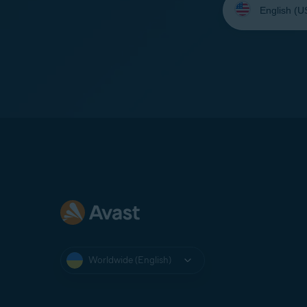
your
language:
Worldwide (English)