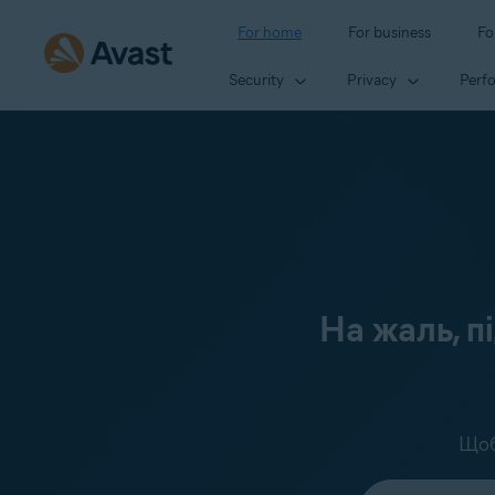
For home
For business
Fo
Security
Privacy
Perf
На жаль, п
Щоб
Select