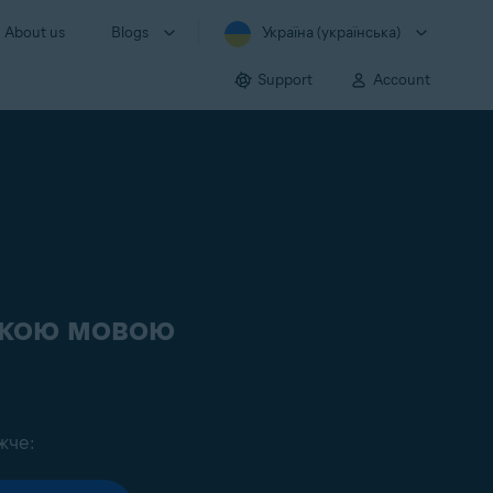
About us
Blogs
Україна (українська)
Support
Account
ською мовою
жче: