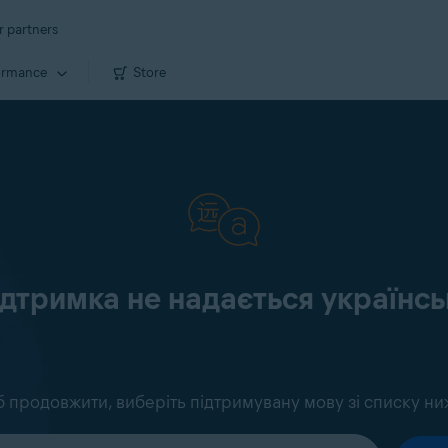
r partners
ormance
Store
ідтримка не надається україн
 продовжити, виберіть підтримувану мову зі списку ни