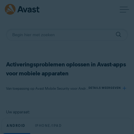
Activeringsproblemen oplossen in Avast-apps
voor mobiele apparaten
Van toepassing op Avast Mobile Security voor Android, Avast Cleanup voor Android, Avast SecureLine VPN voor Android, Avast Mobile Security voor iOS, Avast SecureLine VPN voor iOS
DETAILS WEERGEVEN
Producten:
Uw apparaat:
Avast Mobile Security 23.x voor Android
Avast Cleanup 23.x voor Android
ANDROID
IPHONE/IPAD
Avast SecureLine VPN 6.x voor Android