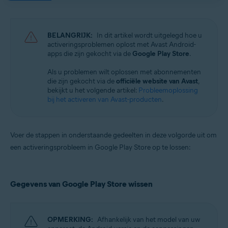
Avast Mobile Security 23.x voor iOS
Avast SecureLine VPN 6.x voor iOS
BELANGRIJK:
In dit artikel wordt uitgelegd hoe u
Besturingssystemen:
activeringsproblemen oplost met Avast Android-
apps die zijn gekocht via de
Google Play Store
.
Google Android 8.0 (Oreo, API 26) of nieuwer
Apple iOS 14,0 of nieuwer
Als u problemen wilt oplossen met abonnementen
die zijn gekocht via de
officiële website van Avast
,
bekijkt u het volgende artikel:
Probleemoplossing
bij het activeren van Avast-producten
.
Voer de stappen in onderstaande gedeelten in deze volgorde uit om
een activeringsprobleem in Google Play Store op te lossen:
Gegevens van Google Play Store wissen
OPMERKING:
Afhankelijk van het model van uw