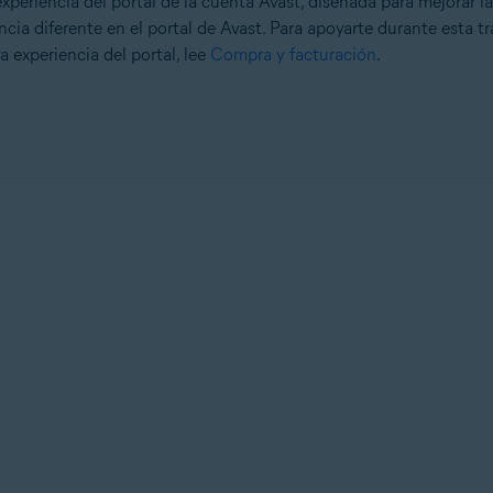
eriencia del portal de la cuenta Avast, diseñada para mejorar la
cia diferente en el portal de Avast. Para apoyarte durante esta tr
a experiencia del portal, lee
Compra y facturación
.