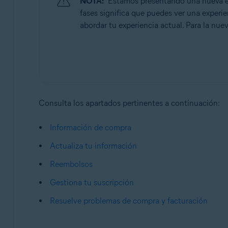
NOTA:
Estamos presentando una nueva exp
Sistemas operativos:
fases significa que puedes ver una experien
Todos los sistemas operativos compatibles
abordar tu experiencia actual. Para la nuev
Consulta los apartados pertinentes a continuación:
Información de compra
Actualiza tu información
Reembolsos
Gestiona tu suscripción
Resuelve problemas de compra y facturación