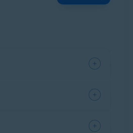
 continúa sin interrupciones.
ido de
notification@emails.avast.com
o