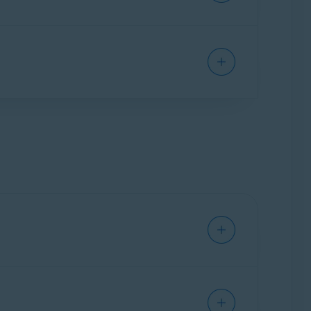
CLEVERBRIDGE
s información, consulta el enlace apropiado a
o de
30 días
desde la compra para recibir un
uede llevar hasta
es que se hayan comprado por los métodos
7 días laborables
. Para
ra.
alta volver a instalar la aplicación. Esto
manual antes de la
siguiente fecha de
 comprado por los métodos siguientes: