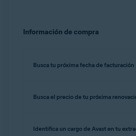
Información de compra
Busca tu próxima fecha de facturación
Busca el precio de tu próxima renovac
IMPORTANTE:
Se te cobra antes
El precio de tu próxima renovación se indica e
no.reply@avast.com
.
Consulta la información en la pestaña pertin
Identifica un cargo de Avast en tu extr