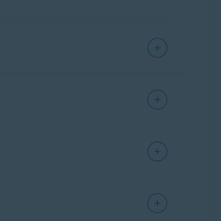
firmación del cambio.
guiente:
Cancelar una suscripción de Avast
ipciones.
, consulta el artículo siguiente:
eta de crédito o débito, prueba lo siguiente:
l pedido se ha filtrado y no ha llegado a la
tro método de pago (PayPal o transferencia
ón del pedido pueden tardar varias horas en
 activación desde la
Cuenta Avast
que
actualices tus datos de pago
. Si el pago no
trucciones detalladas, consulta el artículo
vast, intentaremos completar el pago
s pedidos para prolongar el período de
n y reembolso
de Avast.
en el pedido. Cuando hayamos identificado el
ción.