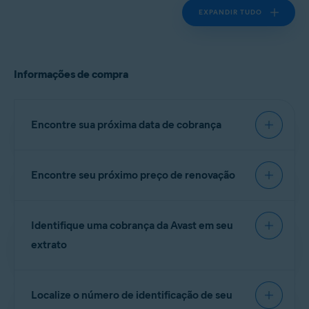
EXPANDIR TUDO
Informações de compra
Encontre sua próxima data de cobrança
Encontre seu próximo preço de renovação
IMPORTANTE:
Você será
cobrado antes da data de
Você pode encontrar o preço da próxima
vencimento para garantir que sua
Identifique uma cobrança da Avast em seu
renovação no e-mail de lembrete de cobrança que
assinatura continue sem
interrupções.
recebe de
notification@emails.avast.com
ou de
extrato
no.reply@avast.com
.
Se sua compra foi processada pela plataforma
Consulte as informações na seção relevante
Localize o número de identificação de seu
Gen
eCommerce, o descritivo aparecerá em
abaixo, dependendo do método de compra: