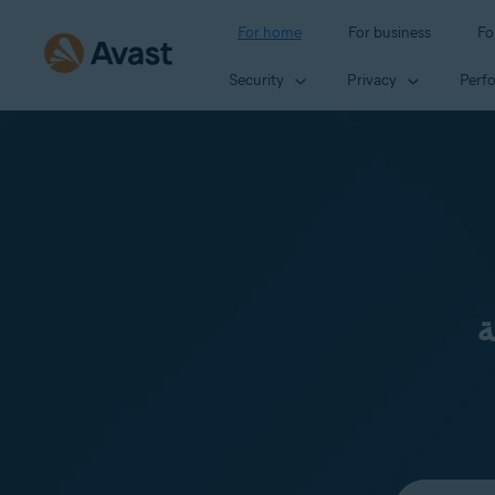
For home
For business
Fo
Security
Privacy
Perf
ة
Select