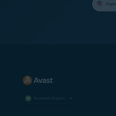
your
language:
Worldwide (English)