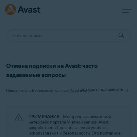
Отмена подписки на Avast: часто
задаваемые вопросы
ПОКАЗАТЬ ПОДРОБНОСТИ
Применяется к Все платные подписки Avast в сегменте потребительских решений subscriptions
Продукты:
ПРИМЕЧАНИЕ:
Мы представляем новый
Все платные подписки Avast в сегменте потребительских решений
интерфейс портала Учетной записи Avast,
subscriptions
разработанный для повышения удобства
использования и безопасности. Это поэтапное