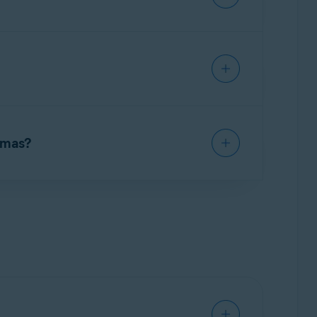
30
dispositivos (Avast One Family). Confira
rmas?
e será solicitado que você vincule sua
, você pode
instalar
e
ativar
o Avast One em
sua
Conta Avast
), que permite convidar
até
sitivos simultaneamente (inclusive ao usar o
onsulte o artigo a seguir: