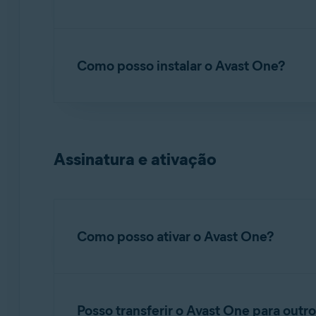
Não. Se você já tem outro aplicativo da Avast 
Como posso instalar o Avast One?
Para obter instruções sobre como instalar o Av
Assinatura e ativação
OBSERVAÇÃO:
Não é possível in
Instalar o Avast One
Como posso ativar o Avast One?
Para instruções para ativar a versão paga do A
Posso transferir o Avast One para outro
Como ativar o Avast One