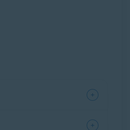
ue ajuda a proteger seu dispositivo contra
nça e o
Monitoramento de violação de dados