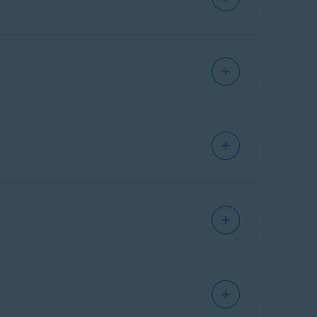
Ele garante que seu dispositivo iOS esteja
Conexão Segura por VPN
ou
Monitoramento
r automaticamente URLs maliciosos que podem
ear esses URLs por sua conta e risco ou
 a protegê-las de bisbilhoteiros. Com o Avast
rsão paga, você pode armazenar um número