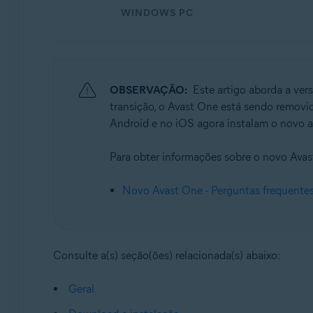
Sistemas operacionais:
WINDOWS PC
Windows, Mac, Android e iOS
OBSERVAÇÃO:
Este artigo aborda a ver
transição, o Avast One está sendo removi
Android e no iOS agora instalam o novo 
Para obter informações sobre o novo Avast
Novo Avast One - Perguntas frequente
Consulte a(s) seção(ões) relacionada(s) abaixo:
Geral