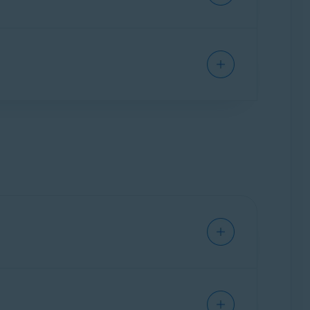
ão e instalar o Avast One.
 abaixo se aplicam ao
novo Avast One
.