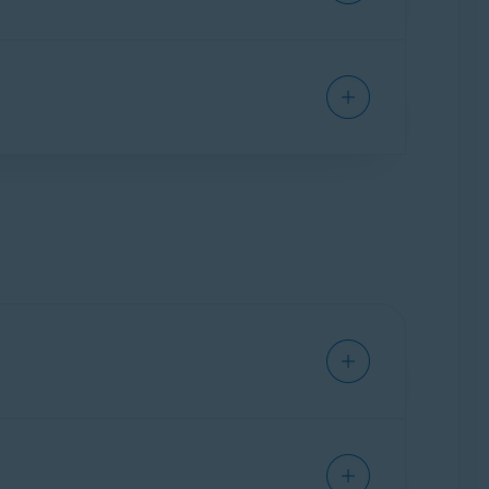
rações de segurança e ameaças externas. A
tivo) ou dicas para mudar seus hábitos, a
as necessidades específicas.