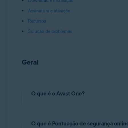
Download e instalação
Assinatura e ativação
Recursos
Solução de problemas
Geral
O que é o Avast One?
Avast One
é um software completo de seguran
ameaças online, uma
Rede Privada Virtual (V
O que é Pontuação de segurança onlin
para alertar você se suas senhas vazarem onlin