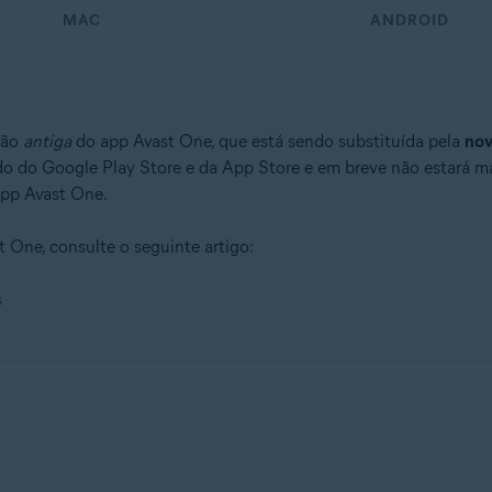
MAC
ANDROID
são
antiga
do app Avast One, que está sendo substituída pela
nov
do do Google Play Store e da App Store e em breve não estará mai
app Avast One.
 One, consulte o seguinte artigo:
s