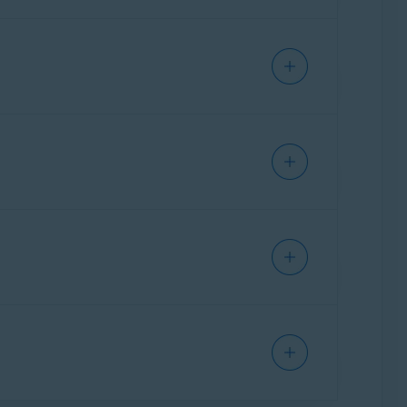
unciona como um túnel privado pela Internet
aeroportos. Usar uma VPN permite que você
quando estiver fora de casa, assim como em
eceu vazaram online em uma violação de dados.
á se ele esteve envolvido em uma violação de
o Monitoramento de violação de dados
não
 online. O Guardião de E-mail etiqueta os e-
es manuais regulares.
e phishing. As etiquetas são adicionadas
quer dispositivo ou navegador.
 em busca de violações de dados e mantém
violação, você será notificado
rada
e siga as instruções na tela.