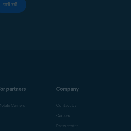
जारी रखें
or partners
Company
obile Carriers
Contact Us
Careers
Press center