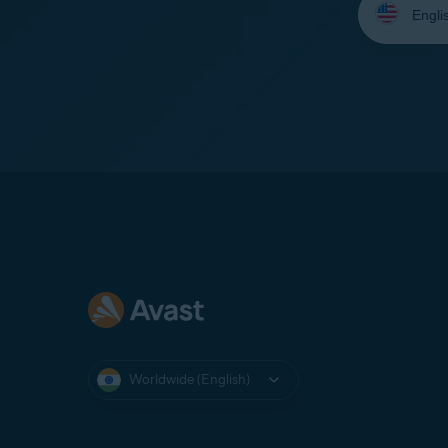
your
language:
Worldwide (English)