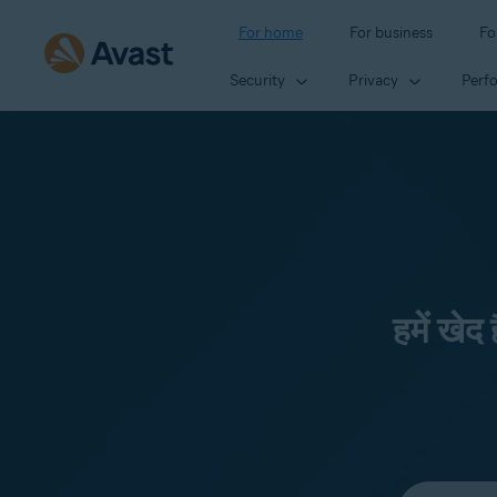
For home
For business
Fo
Security
Privacy
Perf
हमें खेद
Select